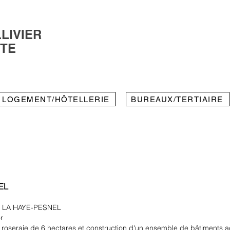
LIVIER
CTE
LOGEMENT/HÔTELLERIE
BUREAUX/TERTIAIRE
EL
320 LA HAYE-PESNEL
r
seraie de 6 hectares et construction d'un ensemble de bâtiments ag