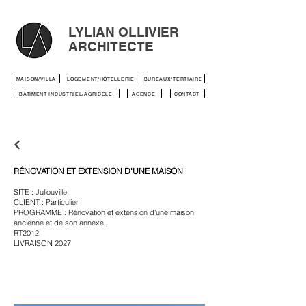
LYLIAN OLLIVIER
ARCHITECTE
MAISON/VILLA
LOGEMENT/HÔTELLERIE
BUREAUX/TERTIAIRE
BÂTIMENT INDUSTRIEL/AGRICOLE
AGENCE
CONTACT
RÉNOVATION ET EXTENSION D'UNE MAISON
SITE : Jullouville
CLIENT : Particulier
PROGRAMME : Rénovation et extension d'une maison
ancienne et de son annexe.
RT2012
LIVRAISON 2027