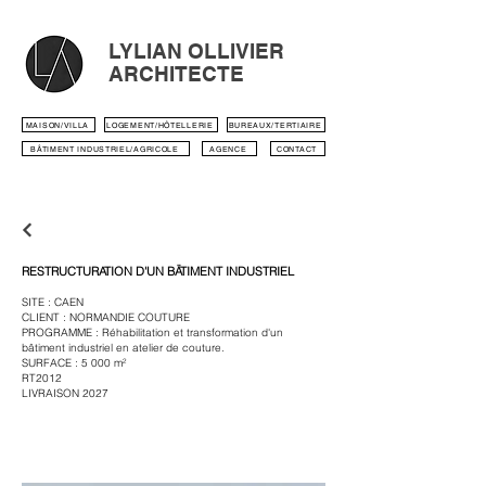
LYLIAN OLLIVIER
ARCHITECTE
MAISON/VILLA
LOGEMENT/HÔTELLERIE
BUREAUX/TERTIAIRE
BÂTIMENT INDUSTRIEL/AGRICOLE
AGENCE
CONTACT
RESTRUCTURATION D'UN BÄTIMENT INDUSTRIEL
SITE : CAEN
CLIENT : NORMANDIE COUTURE
PROGRAMME : Réhabilitation et transformation d'un
bâtiment industriel en atelier de couture.
SURFACE : 5 000 m²
RT2012
LIVRAISON 2027