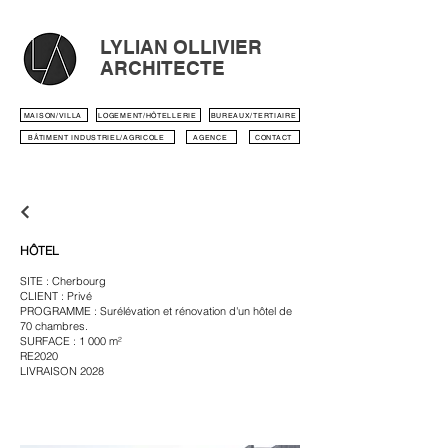
LYLIAN OLLIVIER
ARCHITECTE
MAISON/VILLA
LOGEMENT/HÔTELLERIE
BUREAUX/TERTIAIRE
BÂTIMENT INDUSTRIEL/AGRICOLE
AGENCE
CONTACT
HÔTEL
SITE : Cherbourg
CLIENT : Privé
PROGRAMME : Surélévation et rénovation d'un hôtel de
70 chambres.
SURFACE : 1 000 m²
RE2020
LIVRAISON 2028